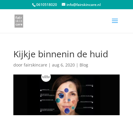
0610518020
info@fairskincare.nl
Kijkje binnenin de huid
door
fairskincare
|
aug 6, 2020
|
Blog