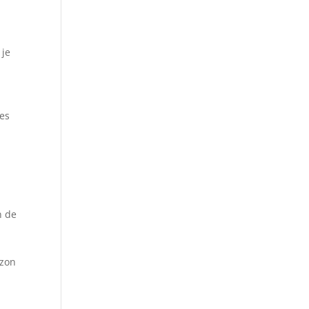
 je
tes
n de
 zon