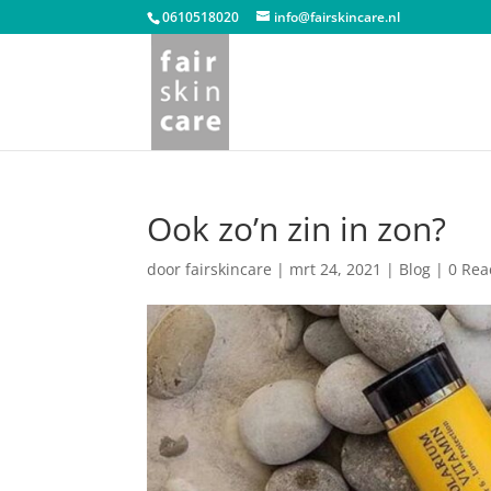
0610518020
info@fairskincare.nl
Ook zo’n zin in zon?
door
fairskincare
|
mrt 24, 2021
|
Blog
|
0 Rea