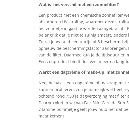
Wat is het verschil met een zonnefilter?
Een product met een chemische zonnefilter we
absorberen UV straling, waardoor deze straling
het zonnetje in gaat te worden aangebracht. P
belangrijk dat je niet te zuinig smeert, anders
Zo zal jouw huid een uurtje of 3 beschermd zi
opnieuw de beschermingsfactor aanbrengen. Da
van de filter. Daarmee kun je de tijdsduur e
Een zonproduct biedt dus veel meer en langd
Werkt een dagcrème of make-up met zonnefi
Nee, helaas is een dagcrème of make-up met zon
kunnen profiteren, zou je namelijk wel heel r
ochtend rond 7:30 je dagverzorging met filter 
Daarom vinden wij van Fair Skin Care de Sun So
vitamine bommetje geeft jouw huid net dat be
maar komen!