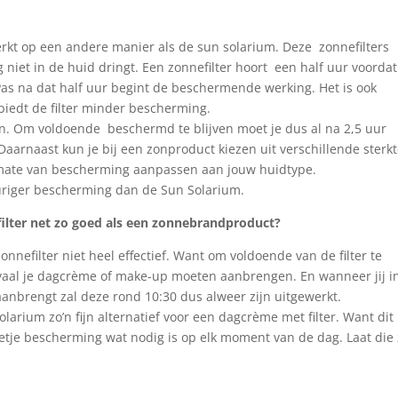
rkt op een andere manier als de sun solarium. Deze zonnefilters
 niet in de huid dringt. Een zonnefilter hoort een half uur voordat
as na dat half uur begint de beschermende werking. Het is ook
 biedt de filter minder bescherming.
jn. Om voldoende beschermd te blijven moet je dus al na 2,5 uur
arnaast kun je bij een zonproduct kiezen uit verschillende sterk
n mate van bescherming aanpassen aan jouw huidtype.
uriger bescherming dan de Sun Solarium.
lter net zo goed als een zonnebrandproduct?
nefilter niet heel effectief. Want om voldoende van de filter te
oyaal je dagcrème of make-up moeten aanbrengen. En wanneer jij i
aanbrengt zal deze rond 10:30 dus alweer zijn uitgewerkt.
larium zo’n fijn alternatief voor een dagcrème met filter. Want dit
etje bescherming wat nodig is op elk moment van de dag. Laat die