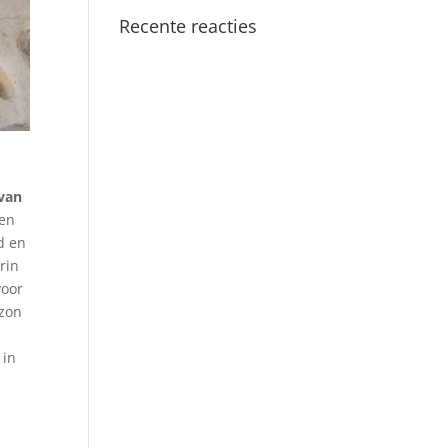
Recente reacties
van
ten
d en
rin
voor
 zon
 in